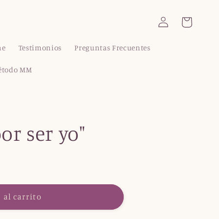
Iniciar
Carrito
sesión
ne
Testimonios
Preguntas Frecuentes
étodo MM
or ser yo"
 al carrito