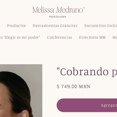
S
Productos
Herramientas Gratuitas
Encuentros Onli
o "Elegir es mi poder"
Conferencias
Directorio MM
M
"Cobrando p
Precio
$ 749.00 MXN
habitual
Agregar