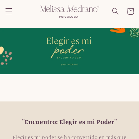
Ir
directamente
Carrito
al contenido
¨Encuentro: Elegir es mi Poder¨
Elegir es mi poder se ha convertido en más que